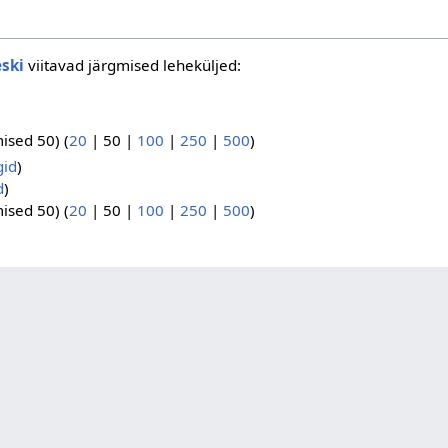
eski
viitavad järgmised leheküljed:
mised 50
) (
20
|
50
|
100
|
250
|
500
)
gid
)
d
)
mised 50
) (
20
|
50
|
100
|
250
|
500
)