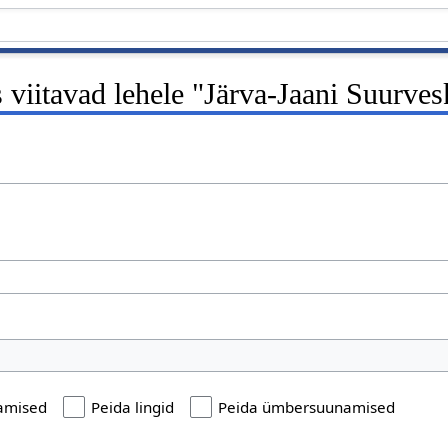
 viitavad lehele "Järva-Jaani Suurves
tamised
Peida lingid
Peida ümbersuunamised