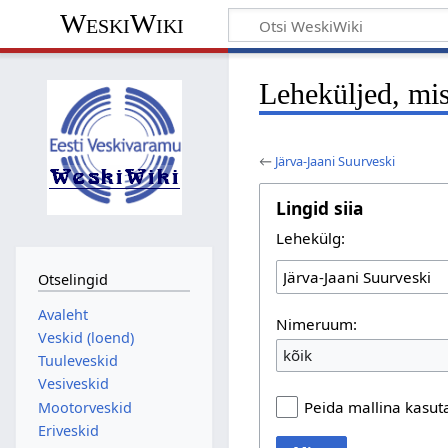
WeskiWiki
Leheküljed, mis
←
Järva-Jaani Suurveski
Lingid siia
Lehekülg:
Otselingid
Avaleht
Nimeruum:
Veskid (loend)
kõik
Tuuleveskid
Vesiveskid
Peida mallina kasu
Mootorveskid
Eriveskid