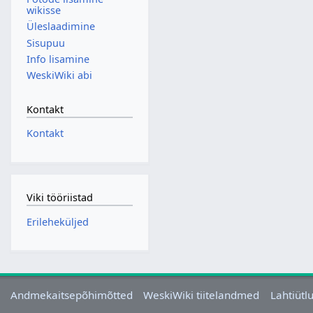
wikisse
Üleslaadimine
Sisupuu
Info lisamine
WeskiWiki abi
Kontakt
Kontakt
Viki tööriistad
Erileheküljed
Andmekaitsepõhimõtted
WeskiWiki tiitelandmed
Lahtiütl