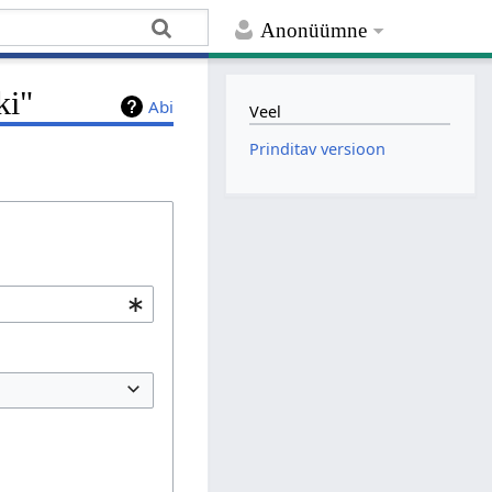
Anonüümne
ki"
Abi
Veel
Prinditav versioon