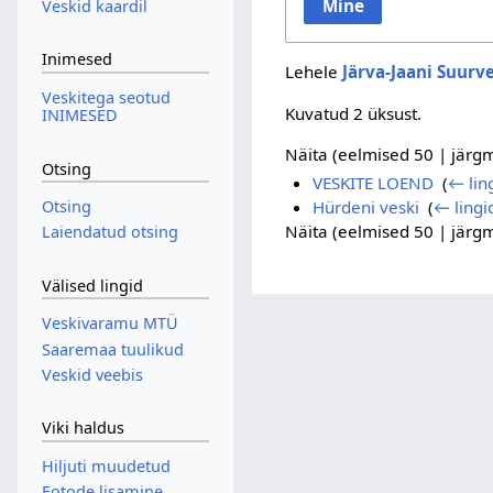
Mine
Veskid kaardil
Inimesed
Lehele
Järva-Jaani Suurv
Veskitega seotud
Kuvatud 2 üksust.
INIMESED
Näita (
eelmised 50
|
järg
Otsing
VESKITE LOEND
‎
(
← lin
Otsing
Hürdeni veski
‎
(
← lingi
Näita (
eelmised 50
|
järg
Laiendatud otsing
Välised lingid
Veskivaramu MTÜ
Saaremaa tuulikud
Veskid veebis
Viki haldus
Hiljuti muudetud
Fotode lisamine