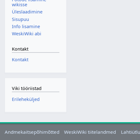
wikisse
Üleslaadimine
Sisupuu
Info lisamine
WeskiWiki abi
Kontakt
Kontakt
Viki tööriistad
Erileheküljed
Andmekaitsepõhimõtted
WeskiWiki tiitelandmed
Lahtiütl