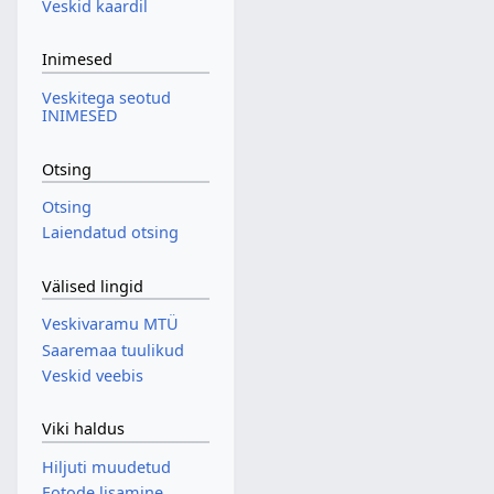
Veskid kaardil
Inimesed
Veskitega seotud
INIMESED
Otsing
Otsing
Laiendatud otsing
Välised lingid
Veskivaramu MTÜ
Saaremaa tuulikud
Veskid veebis
Viki haldus
Hiljuti muudetud
Fotode lisamine