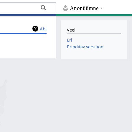
Anonüümne
Abi
Veel
Eri
Prinditav versioon