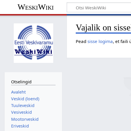
WeskiWiki
Vajalik on siss
Pead
sisse logima
, et faili
Otselingid
Avaleht
Veskid (loend)
Tuuleveskid
Vesiveskid
Mootorveskid
Eriveskid