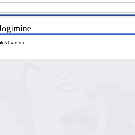
elogimine
 üles laadida.