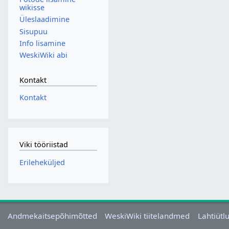
wikisse
Üleslaadimine
Sisupuu
Info lisamine
WeskiWiki abi
Kontakt
Kontakt
Viki tööriistad
Erileheküljed
Andmekaitsepõhimõtted
WeskiWiki tiitelandmed
Lahtiütl