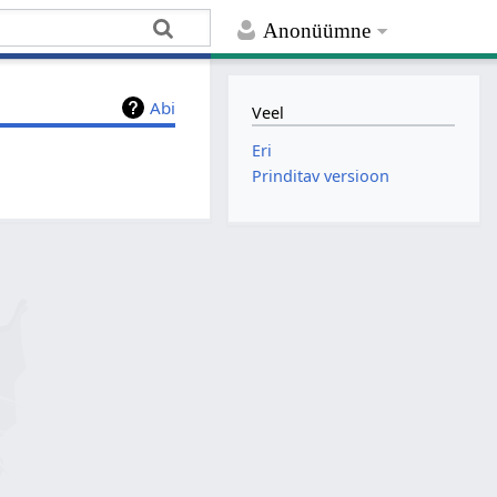
Anonüümne
Abi
Veel
Eri
Prinditav versioon