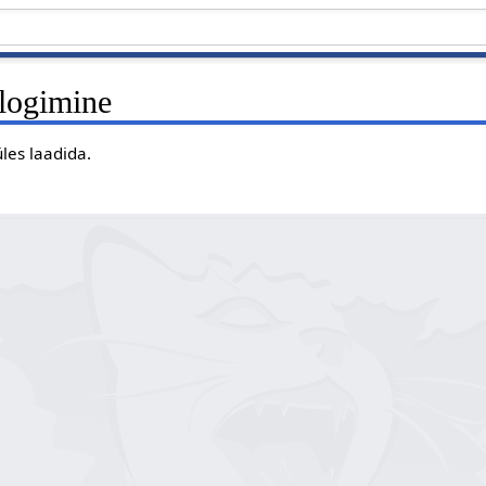
elogimine
 üles laadida.