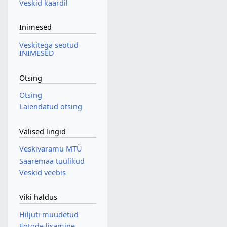
Veskid kaardil
Inimesed
Veskitega seotud
INIMESED
Otsing
Otsing
Laiendatud otsing
Välised lingid
Veskivaramu MTÜ
Saaremaa tuulikud
Veskid veebis
Viki haldus
Hiljuti muudetud
Fotode lisamine