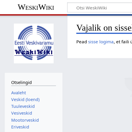
WeskiWiki
Vajalik on siss
Pead
sisse logima
, et faili
Otselingid
Avaleht
Veskid (loend)
Tuuleveskid
Vesiveskid
Mootorveskid
Eriveskid