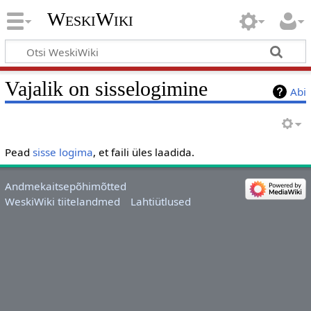
WeskiWiki
Vajalik on sisselogimine
Abi
Pead
sisse logima
, et faili üles laadida.
Andmekaitsepõhimõtted
WeskiWiki tiitelandmed
Lahtiütlused