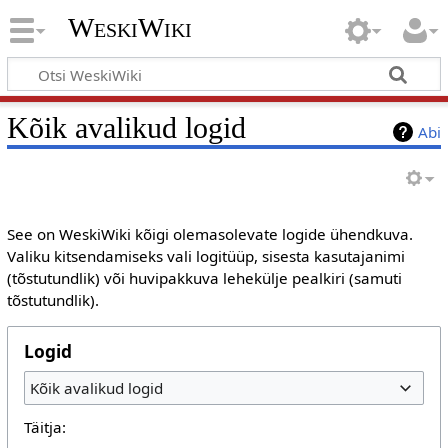
WeskiWiki
Kõik avalikud logid
Abi
See on WeskiWiki kõigi olemasolevate logide ühendkuva.
Valiku kitsendamiseks vali logitüüp, sisesta kasutajanimi
(tõstutundlik) või huvipakkuva lehekülje pealkiri (samuti
tõstutundlik).
Logid
Kõik avalikud logid
Täitja: