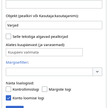
Objekt (pealkiri või Kasutaja:kasutajanimi):
Selle tekstiga algavad pealkirjad
Alates kuupäevast (ja varasemad):
Kuupäev valimata
Märgisefilter
:
Toggle 
Näita lisalogisid:
Kontrollimislogi
Märgiste logi
Konto loomise logi