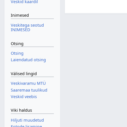
Veskid kaardil
Inimesed
Veskitega seotud
INIMESED
Otsing
Otsing
Laiendatud otsing
Välised lingid
Veskivaramu MTÜ
Saaremaa tuulikud
Veskid veebis
Viki haldus
Hiljuti muudetud
Fotode lisamine