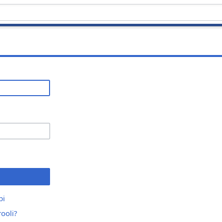
bi
ooli?