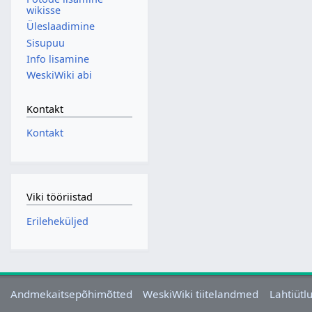
wikisse
Üleslaadimine
Sisupuu
Info lisamine
WeskiWiki abi
Kontakt
Kontakt
Viki tööriistad
Erileheküljed
Andmekaitsepõhimõtted
WeskiWiki tiitelandmed
Lahtiütl