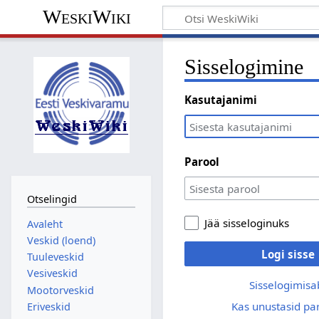
WeskiWiki
Sisselogimine
Kasutajanimi
Parool
Otselingid
Jää sisseloginuks
Avaleht
Veskid (loend)
Logi sisse
Tuuleveskid
Vesiveskid
Sisselogimisa
Mootorveskid
Kas unustasid par
Eriveskid