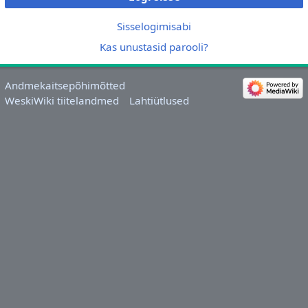
Sisselogimisabi
Kas unustasid parooli?
Andmekaitsepõhimõtted
WeskiWiki tiitelandmed
Lahtiütlused