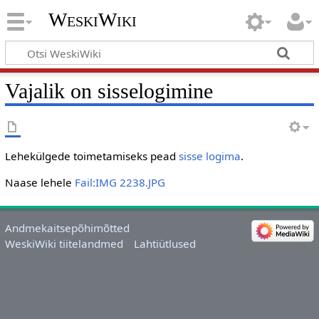
WeskiWiki
Vajalik on sisselogimine
Lehekülgede toimetamiseks pead
sisse logima
.
Naase lehele
Fail:IMG 2238.JPG
Andmekaitsepõhimõtted
WeskiWiki tiitelandmed
Lahtiütlused