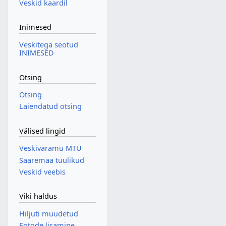
Veskid kaardil
Inimesed
Veskitega seotud
INIMESED
Otsing
Otsing
Laiendatud otsing
Välised lingid
Veskivaramu MTÜ
Saaremaa tuulikud
Veskid veebis
Viki haldus
Hiljuti muudetud
Fotode lisamine