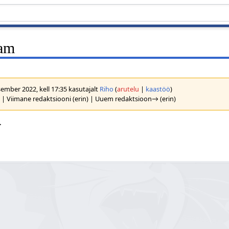
aam
ember 2022, kell 17:35 kasutajalt
Riho
(
arutelu
|
kaastöö
)
n
| Viimane redaktsiooni (erin) | Uuem redaktsioon→ (erin)
>