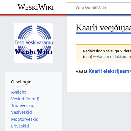
WeskiWiki
Kaarli veejõuj
Redaktsioon seisuga 5. dets
(
erin
)
←Vanem redaktsioo
Vaata
Kaarli elektrijaam
Otselingid
Avaleht
Veskid (loend)
Tuuleveskid
Vesiveskid
Mootorveskid
Eriveskid