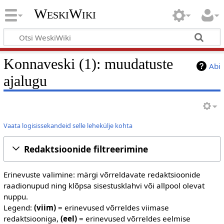
WeskiWiki
Konnaveski (1): muudatuste
Abi
ajalugu
Vaata logisissekandeid selle lehekülje kohta
Redaktsioonide filtreerimine
Erinevuste valimine: märgi võrreldavate redaktsioonide
raadionupud ning klõpsa sisestusklahvi või allpool olevat
nuppu.
Legend:
(viim)
= erinevused võrreldes viimase
redaktsiooniga,
(eel)
= erinevused võrreldes eelmise