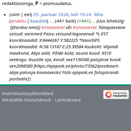
redaktsiooniga,
P
= pisimuudatus.
viim
eel
25. jaanuar 2026, kell 19:24
‎
Riho
arutelu
kaastöö
‎
441 baiti
+441
‎
Uus lehekülg:
2
'{{Korduv nimi}}
Konnaveski
või
Konnaveske
Tänapäevane
5
seisud: varemed Paisu seisund:lagunenud *L-EST
.
koordinaadid: X:6444267 Y:582225 *Navi/GPS
j
koordinaadid: N:58.13187 E:25.39584 Asukoht: Viljandi
a
maakond, Abja vald, Põlde küla; asumi kood: 6510
a
veekogu: Kuustle oja, kood: vee1136500 paisjärve kood:
n
vee2098580 [https://ajapaik.ee/photo/73562/postkaart-
u
abja-paluoja-konnaveski/ Foto ajapaik.ee fotopärandi
a
portaalis]'
r
2
Andmekaitsepõhimõtted
0
WeskiWiki tiitelandmed
Lahtiütlused
2
6