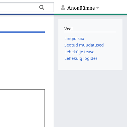
Anonüümne
e
Veel
Lingid siia
Seotud muudatused
Lehekülje teave
Lehekülg logides