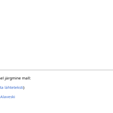
sel järgmine mall:
ta lähteteksti
)
Alaveski