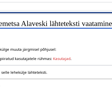
metsa Alaveski lähteteksti vaatamin
ekülge muuta järgmisel põhjusel:
 piiratud kasutajatele rühmas:
Kasutajad
.
selle lehekülje lähteteksti.