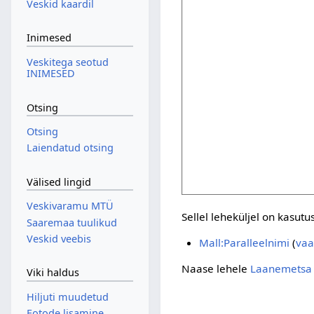
Veskid kaardil
Inimesed
Veskitega seotud
INIMESED
Otsing
Otsing
Laiendatud otsing
Välised lingid
Veskivaramu MTÜ
Sellel leheküljel on kasutu
Saaremaa tuulikud
Veskid veebis
Mall:Paralleelnimi
(
vaa
Naase lehele
Laanemetsa 
Viki haldus
Hiljuti muudetud
Fotode lisamine