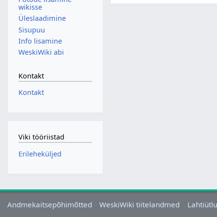
wikisse
Üleslaadimine
Sisupuu
Info lisamine
WeskiWiki abi
Kontakt
Kontakt
Viki tööriistad
Erileheküljed
Andmekaitsepõhimõtted
WeskiWiki tiitelandmed
Lahtiütl