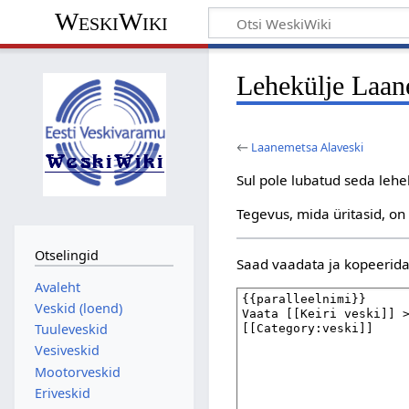
WeskiWiki
Lehekülje Laane
←
Laanemetsa Alaveski
Sul pole lubatud seda leh
Tegevus, mida üritasid, on
Otselingid
Saad vaadata ja kopeerida 
Avaleht
Veskid (loend)
Tuuleveskid
Vesiveskid
Mootorveskid
Eriveskid