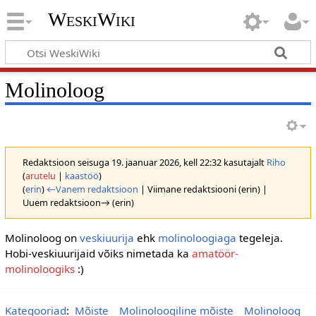
WeskiWiki
Molinoloog
Redaktsioon seisuga 19. jaanuar 2026, kell 22:32 kasutajalt
Riho
(
arutelu
|
kaastöö
)
(
erin
)
←Vanem redaktsioon
| Viimane redaktsiooni (erin) |
Uuem redaktsioon→ (erin)
Molinoloog on
veskiuurija
ehk
molinoloogiaga
tegeleja.
Hobi-veskiuurijaid võiks nimetada ka
amatöör-
molinoloogiks
:)
Kategooriad
:
Mõiste
Molinoloogiline mõiste
Molinoloog