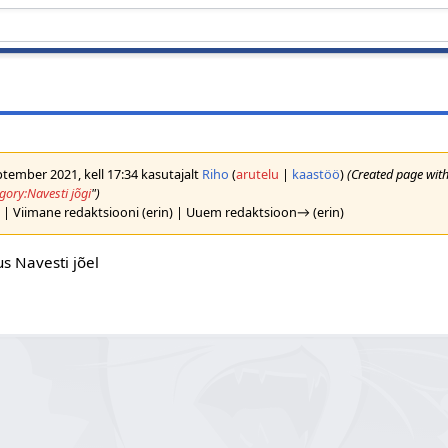
tember 2021, kell 17:34 kasutajalt
Riho
(
arutelu
|
kaastöö
)
(Created page wit
gory:Navesti jõgi
")
| Viimane redaktsiooni (erin) | Uuem redaktsioon→ (erin)
s Navesti jõel