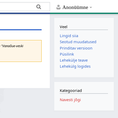
Anonüümne
Veel
Lingid siia
Seotud muudatused
h "Vanaõue-veski
Prinditav versioon
Püsilink
Lehekülje teave
Lehekülg logides
Kategooriad
Navesti jõgi