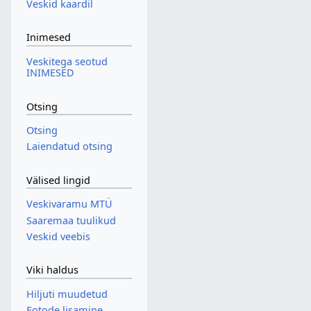
Veskid kaardil
Inimesed
Veskitega seotud
INIMESED
Otsing
Otsing
Laiendatud otsing
Välised lingid
Veskivaramu MTÜ
Saaremaa tuulikud
Veskid veebis
Viki haldus
Hiljuti muudetud
Fotode lisamine