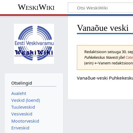
WeskiWiki
Vanaõue veski
Redaktsioon seisuga 30. sep
Puhkekeskus Navesti jõel
Cate
(erin) ←Vanem redaktsioon 
Vanaõue-veski Puhkekesku
Otselingid
Avaleht
Veskid (loend)
Tuuleveskid
Vesiveskid
Mootorveskid
Eriveskid