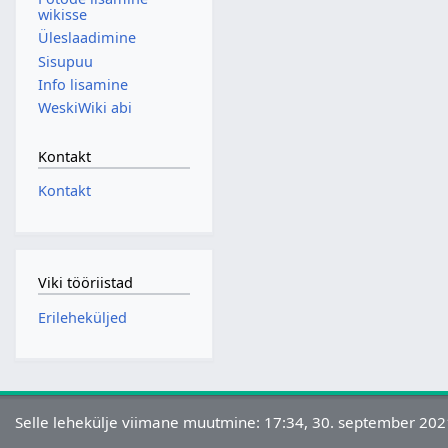
wikisse
Üleslaadimine
Sisupuu
Info lisamine
WeskiWiki abi
Kontakt
Kontakt
Viki tööriistad
Erileheküljed
Selle lehekülje viimane muutmine: 17:34, 30. september 202