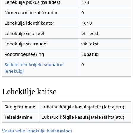
Lehekülje pikkus (baitides)
174
Nimeruumi identifikaator
0
Lehekülje identifikaator
1610
Lehekülje sisu keel
et - eesti
Lehekülje sisumudel
vikitekst
Robotindekseering
Lubatud
Sellele leheküljele suunatud
0
lehekülgi
Lehekülje kaitse
Redigeerimine
Lubatud kõigile kasutajatele (tähtajatu)
Teisaldamine
Lubatud kõigile kasutajatele (tähtajatu)
Vaata selle lehekülje kaitsmislogi