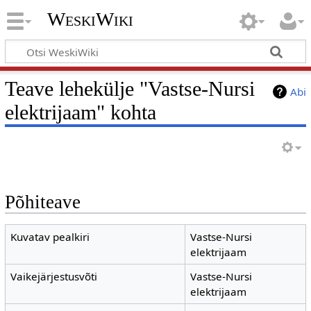
WeskiWiki
Teave lehekülje "Vastse-Nursi
Abi
elektrijaam" kohta
Põhiteave
Kuvatav pealkiri
Vastse-Nursi
elektrijaam
Vaikejärjestusvõti
Vastse-Nursi
elektrijaam