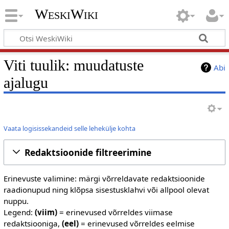
WeskiWiki
Viti tuulik: muudatuste
Abi
ajalugu
Vaata logisissekandeid selle lehekülje kohta
Redaktsioonide filtreerimine
Erinevuste valimine: märgi võrreldavate redaktsioonide
raadionupud ning klõpsa sisestusklahvi või allpool olevat
nuppu.
Legend:
(viim)
= erinevused võrreldes viimase
redaktsiooniga,
(eel)
= erinevused võrreldes eelmise