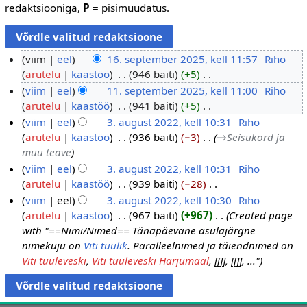
redaktsiooniga,
P
= pisimuudatus.
viim
eel
16. september 2025, kell 11:57
‎
Riho
arutelu
kaastöö
‎
946 baiti
+5
‎
1
R
viim
eel
11. september 2025, kell 11:00
‎
Riho
6
e
arutelu
kaastöö
‎
941 baiti
+5
‎
.
1
s
R
viim
eel
3. august 2022, kell 10:31
‎
Riho
s
1
ü
e
arutelu
kaastöö
‎
936 baiti
−3
‎
→‎Seisukord ja
e
.
3
m
s
muu teave
p
s
.
e
ü
viim
eel
3. august 2022, kell 10:31
‎
Riho
t
e
a
e
m
arutelu
kaastöö
‎
939 baiti
−28
‎
e
p
u
p
e
R
viim
eel
3. august 2022, kell 10:30
‎
Riho
m
t
g
u
e
e
arutelu
kaastöö
‎
967 baiti
+967
‎
Created page
b
e
u
u
p
s
with "==Nimi/Nimed== Tänapäevane asulajärgne
e
m
s
d
u
ü
nimekuju on
Viti tuulik
. Paralleelnimed ja täiendnimed on
r
b
t
u
u
m
Viti tuuleveski
,
Viti tuuleveski Harjumaal
, [[]], [[]], ..."
2
e
2
b
d
e
0
r
0
u
e
2
2
2
b
p