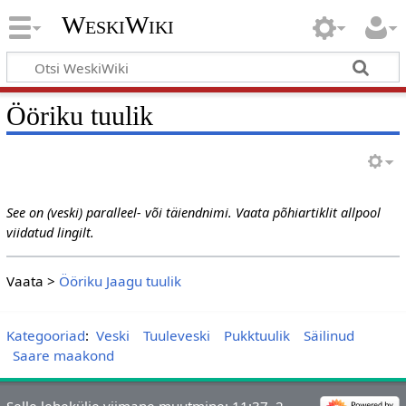
WeskiWiki
Ööriku tuulik
See on (veski) paralleel- või täiendnimi. Vaata põhiartiklit allpool
viidatud lingilt.
Vaata >
Ööriku Jaagu tuulik
Kategooriad
:
Veski
Tuuleveski
Pukktuulik
Säilinud
Saare maakond