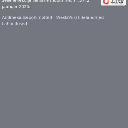
Selle lehekülje viimane muutmine: 11:37, 2.
jaanuar 2025.
Andmekaitsepõhimõtted
WeskiWiki tiitelandmed
Lahtiütlused