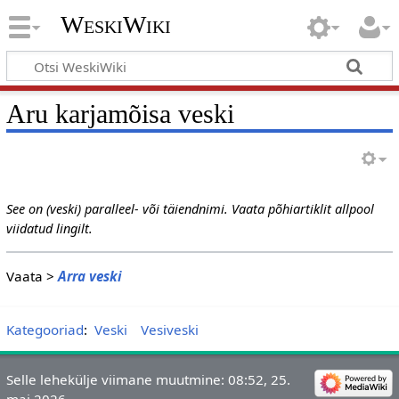
WeskiWiki
Aru karjamõisa veski
See on (veski) paralleel- või täiendnimi. Vaata põhiartiklit allpool
viidatud lingilt.
Vaata >
Arra veski
Kategooriad
:
Veski
Vesiveski
Selle lehekülje viimane muutmine: 08:52, 25.
mai 2026.